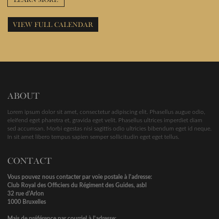
VIEW FULL CALENDAR
ABOUT
Lorem ipsum dolor sit amet, consectetur adipiscing elit. Phasellus augue odio,
eleifend eget pharetra et, gravida eget velit. Phasellus ultrices imperdiet diam
sed accumsan. Morbi egestas nisi sagittis odio ultricies bibendum eget id neque.
In sit amet libero tempus sapien semper sollicitudin eget eget tellus.
CONTACT
Vous pouvez nous contacter par voie postale à l'adresse:
Club Royal des Officiers du Régiment des Guides, asbl
32 rue d'Arlon
1000 Bruxelles
Mais de préférence par courriel à l'adresse: