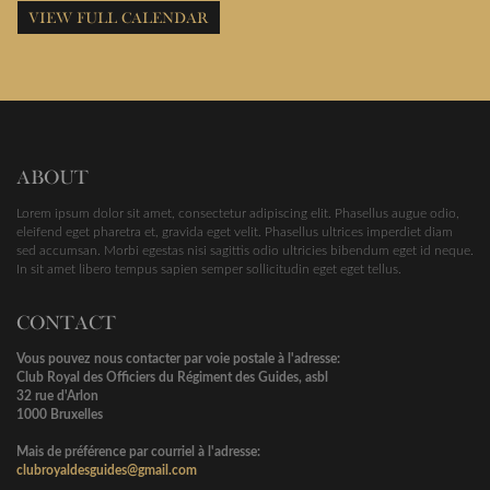
VIEW FULL CALENDAR
ABOUT
Lorem ipsum dolor sit amet, consectetur adipiscing elit. Phasellus augue odio,
eleifend eget pharetra et, gravida eget velit. Phasellus ultrices imperdiet diam
sed accumsan. Morbi egestas nisi sagittis odio ultricies bibendum eget id neque.
In sit amet libero tempus sapien semper sollicitudin eget eget tellus.
CONTACT
Vous pouvez nous contacter par voie postale à l'adresse:
Club Royal des Officiers du Régiment des Guides, asbl
32 rue d'Arlon
1000 Bruxelles
Mais de préférence par courriel à l'adresse:
clubroyaldesguides@gmail.com