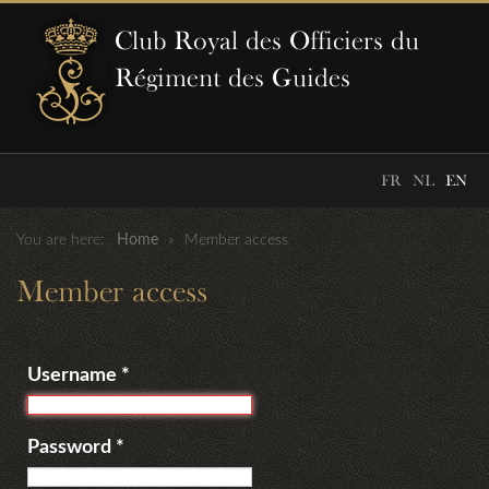
Club Royal des Officiers du
Régiment des Guides
FR
NL
EN
You are here:
Home
»
Member access
Member access
Username
*
Password
*