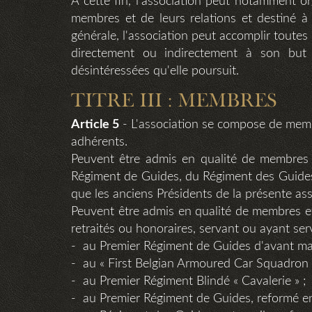
A cette fin, l'association peut notamment o
membres et de leurs relations et destiné à
générale, l'association peut accomplir toutes
directement ou indirectement à son but e
désintéressées qu'elle poursuit.
TITRE III : MEMBRES
Article 5
- L'association se compose de mem
adhérents.
Peuvent être admis en qualité de membres 
Régiment de Guides, du Régiment des Guides
que les anciens Présidents de la présente ass
Peuvent être admis en qualité de membres effe
retraités ou honoraires, servant ou ayant ser
- au Premier Régiment de Guides d'avant mai
- au « First Belgian Armoured Car Squadron 
- au Premier Régiment Blindé « Cavalerie » ;
- au Premier Régiment de Guides, reformé en