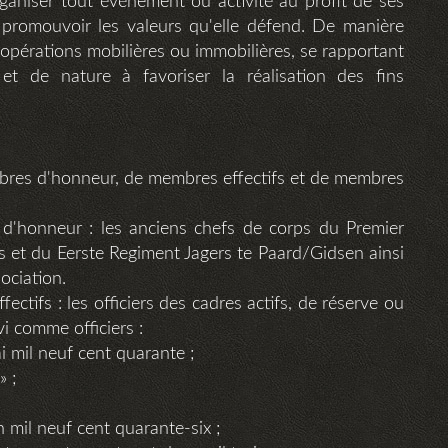
rganiser tout événement ou activité au profit de ses
 promouvoir les valeurs qu'elle défend. De manière
 opérations mobilières ou immobilières, se rapportant
t de nature à favoriser la réalisation des fins
bres d'honneur, de membres effectifs et de membres
d'honneur : les anciens chefs de corps du Premier
 et du Eerste Regiment Jagers te Paard/Gidsen ainsi
ociation.
ctifs : les officiers des cadres actifs, de réserve ou
vi comme officiers :
 mil neuf cent quarante ;
» ;
 mil neuf cent quarante-six ;