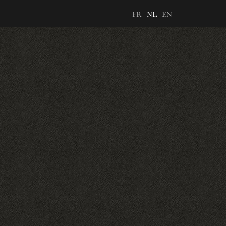
FR
NL
EN