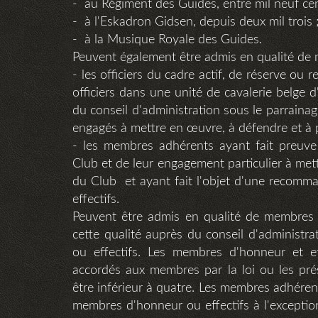
- au Régiment des Guides, entre mil neuf cen
- à l'Eskadron Gidsen, depuis deux mil trois 
- à la Musique Royale des Guides.
Peuvent également être admis en qualité de m
- les officiers du cadre actif, de réserve ou
officiers dans une unité de cavalerie belge d'
du conseil d'administration sous le parraina
engagés à mettre en œuvre, à défendre et à 
- les membres adhérents ayant fait preuve
Club et de leur engagement particulier à met
du Club et ayant fait l'objet d'une recom
effectifs.
Peuvent être admis en qualité de membres a
cette qualité auprès du conseil d'administ
ou effectifs. Les membres d'honneur et ef
accordés aux membres par la loi ou les prés
être inférieur à quatre. Les membres adhéren
membres d'honneur ou effectifs à l'exception