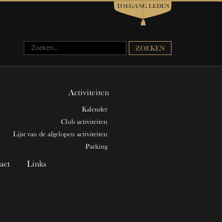
TOEGANG LEDEN
Zoeken...
ZOEKEN
Activiteiten
Kalender
Club activiteiten
Lijst van de afgelopen activiteiten
Parking
act
Links