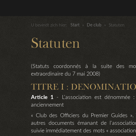
U bevindt zich hier:
Start
»
De club
»
Statuten
Statuten
(Statuts coordonnés à la suite des mod
extraordinaire du 7 mai 2008)
TITRE I : DENOMINATIO
Article 1
- L'association est dénommée :
anciennement
« Club des Officiers du Premier Guides ». 
autres documents émanant de l'associati
suivie immédiatement des mots « association s