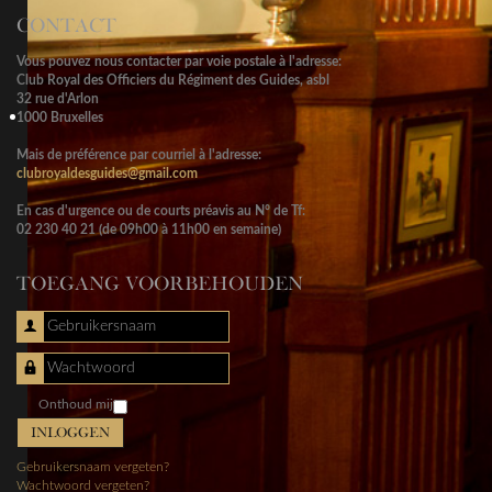
CONTACT
Vous pouvez nous contacter par voie postale à l'adresse:
Club Royal des Officiers du Régiment des Guides, asbl
32 rue d'Arlon
1000 Bruxelles
Mais de préférence par courriel à l'adresse:
clubroyaldesguides@gmail.com
En cas d'urgence ou de courts préavis au N° de Tf:
02 230 40 21 (de 09h00 à 11h00 en semaine)
TOEGANG VOORBEHOUDEN
Gebruikersnaam
Wachtwoord
Onthoud mij
INLOGGEN
Gebruikersnaam vergeten?
Wachtwoord vergeten?