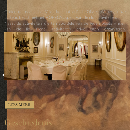
Onder de naam "La Villa du Hautsart", is Olivier Wilbers, onze
traiteur, belast met het HORECA aspect van de clubactiviteiten.
Naast de activiteiten die ten voordele van de leden plaats vinden
kan elk lid allerlei activiteiten privé laten organiseren.
LEES MEER
Geschiedenis