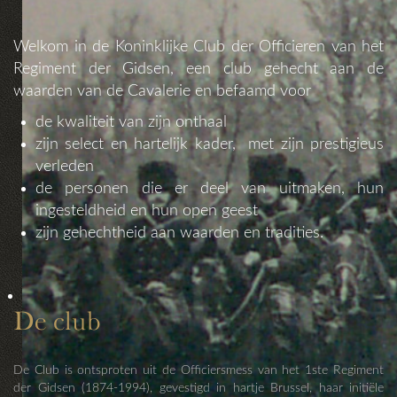
Welkom in de Koninklijke Club der Officieren van het
Regiment der Gidsen, een club gehecht aan de
waarden van de Cavalerie en befaamd voor
de kwaliteit van zijn onthaal
zijn select en hartelijk kader, met zijn prestigieus
verleden
de personen die er deel van uitmaken, hun
ingesteldheid en hun open geest
zijn gehechtheid aan waarden en tradities.
De club
De Club is ontsproten uit de Officiersmess van het 1ste Regiment
der Gidsen (1874-1994), gevestigd in hartje Brussel, haar initiële