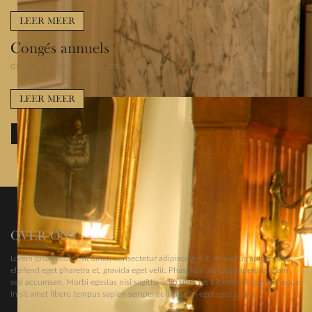
LEER MEER
Congés annuels
di 11 augustus 08:00
-
zo 23 augustus 17:00
LEER MEER
BEKIJK VOLLEDIGE KALENDER
OVER ONS
Lorem ipsum dolor sit amet, consectetur adipiscing elit. Phasellus augue odio,
eleifend eget pharetra et, gravida eget velit. Phasellus ultrices imperdiet diam
sed accumsan. Morbi egestas nisi sagittis odio ultricies bibendum eget id neque.
In sit amet libero tempus sapien semper sollicitudin eget eget tellus.