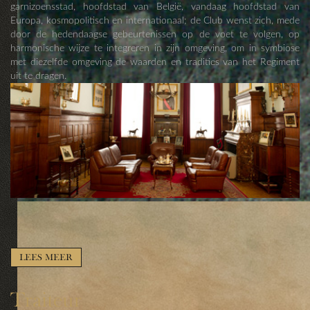
garnizoensstad, hoofdstad van België, vandaag hoofdstad van
Europa, kosmopolitisch en internationaal; de Club wenst zich, mede
door de hedendaagse gebeurtenissen op de voet te volgen, op
harmonische wijze te integreren in zijn omgeving, om in symbiose
met diezelfde omgeving de waarden en tradities van het Regiment
uit te dragen.
LEES MEER
Traiteur