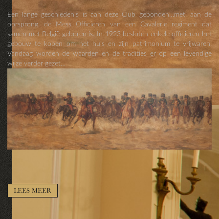
Een lange geschiedenis is aan deze Club gebonden…met, aan de
oorsprong, de Mess Officieren van een Cavalerie regiment dat
samen met België geboren is. In 1923 besloten enkele officieren het
gebouw te kopen om het huis en zijn patrimonium te vrijwaren.
Vandaag worden de waarden en de tradities er op een levendige
wijze verder gezet…
LEES MEER