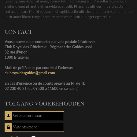
Lorem ipsum dolor sit amet, consectetur adipiscing elit. Phasellus augue odio,
eleifend eget pharetra et, gravida eget velit. Phasellus ultrices imperdiet diam
sed accumsan. Morbi egestas nisi sagittis odio ultricies bibendum eget id neque.
In sit amet libero tempus sapien semper sollicitudin eget eget tellus.
CONTACT
Vous pouvez nous contacter par voie postale à l'adresse:
Club Royal des Officiers du Régiment des Guides, asbl
32 rue d'Arlon
1000 Bruxelles
Mais de préférence par courriel à l'adresse:
clubroyaldesguides@gmail.com
En cas d'urgence ou de courts préavis au N° de Tf:
02 230 40 21 (de 09h00 à 11h00 en semaine)
TOEGANG VOORBEHOUDEN
Gebruikersnaam
Wachtwoord