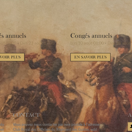
s annuels
Congés annuels
oût 08:00
-
Dim 23 août 17:00
Lun 10 août 08:00
-
Dim 23 août 
VOIR PLUS
EN SAVOIR PLUS
CONTACT
A
 du
Vous pouvez nous contacter par voie postale à l'adresse:
len
Club Royal des Officiers du Régiment des Guides, asbl