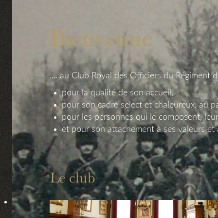
Bienvenue
.... au Club Royal des Officiers du Régiment 
pour la qualité de son accueil,
pour son cadre select et chaleureux, au pa
pour les personnes qui le composent, leur
et pour son attachement à ses valeurs et à
Le club