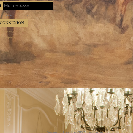
Mot de passe
Se souvenir de moi
CONNEXION
entifiant oublié ?
t de passe oublié ?
Design and built by GDOcreative.be