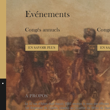
Evénements
Congés annuels
Congé
Sam 8 août 08:00
-
Dim 23 août 17:00
Dim 9 a
EN SAVOIR PLUS
EN SA
CALENDRIER COMPLET
A PROPOS
Le 32 rue d'Arlon était depuis 1885 environ le mess des officiers
1er Régiment de Guides, caserné au Quartier de Witte de Hae