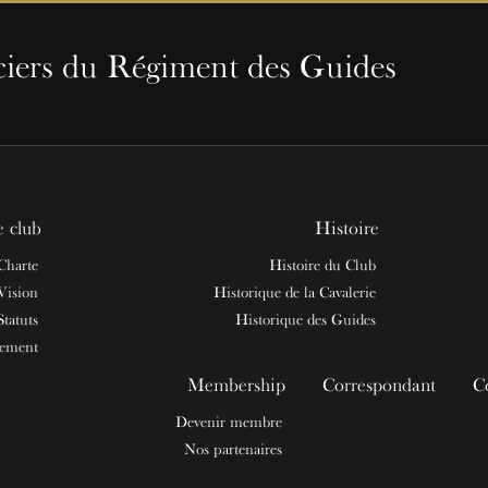
ciers du Régiment des Guides
e club
Histoire
Charte
Histoire du Club
Vision
Historique de la Cavalerie
Statuts
Historique des Guides
nement
Membership
Correspondant
C
Devenir membre
Nos partenaires