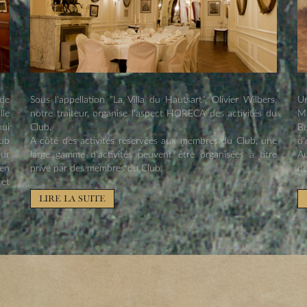
 de
Sous l'appellation "La Villa du Hautsart", Olivier Wilbers,
Un
lle
notre traiteur, organise l'aspect HORECA des activités du
Me
hui
Club.
B
lub
A côté des activités réservées aux membres du Club, une
d'
œur
large gamme d'activités peuvent être organisées à titre
Au
 en
privé par des membres du Club.
de
 et
LIRE LA SUITE