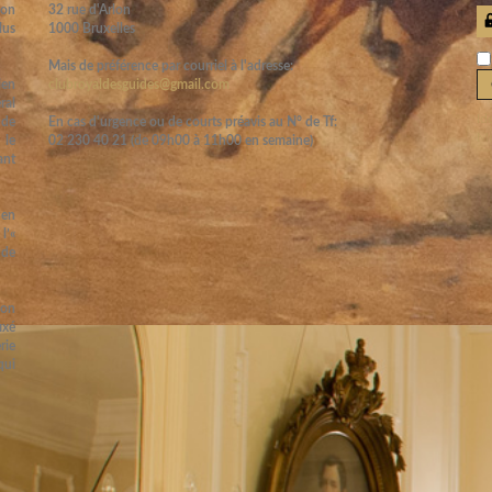
ion
32 rue d'Arlon
lus
1000 Bruxelles
Mais de préférence par courriel à l'adresse:
ien
clubroyaldesguides@gmail.com
ral
Id
 de
En cas d'urgence ou de courts préavis au N° de Tf:
Mo
 le
02 230 40 21 (de 09h00 à 11h00 en semaine)
ant
 en
l’«
 de
ion
ixé
rie
qui