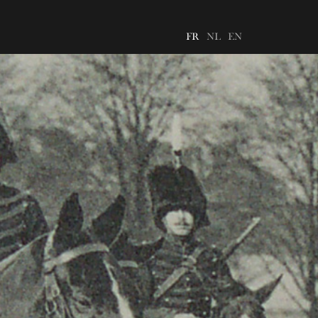
FR
NL
EN