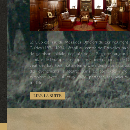
Le Club est issu du Mess des Officiers du 1er Régiment
Guides (1874-1994), établi au centre de Bruxelles, sa vi
de garnison initiale, capitale de la Belgique, aujourd'
capitale de l'Europe, cosmopolite et internationale ; le C
veut dès lors tout naturellement, en demeurant au c
des événements, s'intégrer dans ce contexte, vivre
symbiose avec lui et y faire partager ses valeurs
traditions.
LIRE LA SUITE