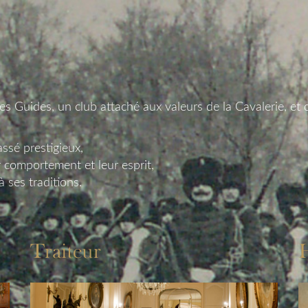
des Guides, un club attaché aux valeurs de la Cavalerie, et 
ssé prestigieux,
 comportement et leur esprit,
 ses traditions.
Traiteur
H