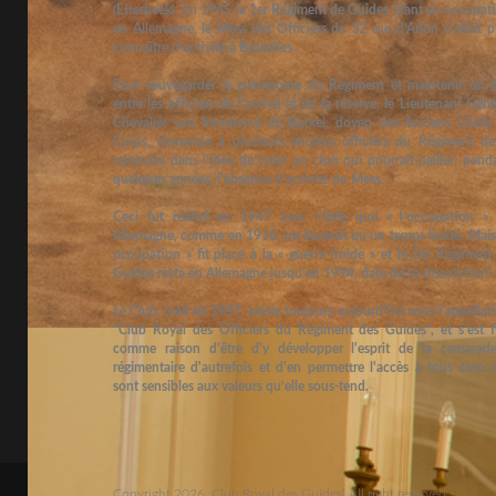
(Etterbeek). En 1945 le 1er Régiment de Guides étant en occupat
en Allemagne, le Mess des Officiers du 32 rue d’Arlon n'allait p
connaître d’activité à Bruxelles.
Pour sauvegarder le patrimoine du Régiment et maintenir un l
entre les officiers de l'active et de la réserve, le Lieutenant Géné
Chevalier van Strydonck de Burkel, doyen des Anciens Chefs
Corps, demanda à plusieurs anciens officiers du Régiment de
rejoindre dans l’idée de créer un club qui pourrait pallier, pend
quelques années, l’absence d’activité du Mess.
Ceci fut réalisé en 1947 avec l’idée que « l’occupation »
Allemagne, comme en 1918, ne durerait qu’un temps limité. Mais 
occupation » fit place à la « guerre froide » et le 1er Régiment
Guides resta en Allemagne jusqu'en 1994, date de sa dissolution!
Le Club, créé en 1947, existe toujours aujourd'hui sous l'appellat
"Club Royal des Officiers du Régiment des Guides", et s'est f
comme raison d'être d'y développer l'esprit de la camarade
régimentaire d'autrefois et d'en permettre l'accès à tous ceux 
sont sensibles aux valeurs qu’elle sous-tend.
Copyright 2026, Club Royal des Guides| All right reserved.