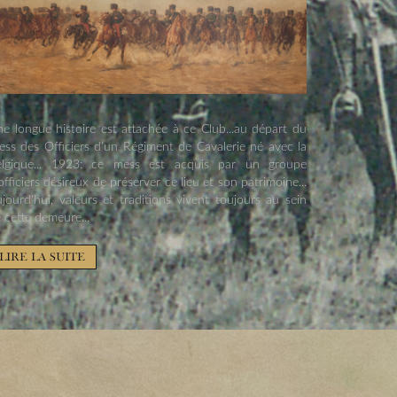
e longue histoire est attachée à ce Club...au départ du
ss des Officiers d'un Régiment de Cavalerie né avec la
elgique... 1923: ce mess est acquis par un groupe
officiers désireux de préserver ce lieu et son patrimoine...
jourd'hui, valeurs et traditions vivent toujours au sein
 cette demeure...
LIRE LA SUITE