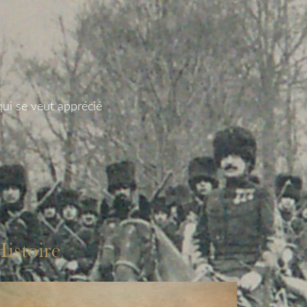
qui se veut apprécié
istoire