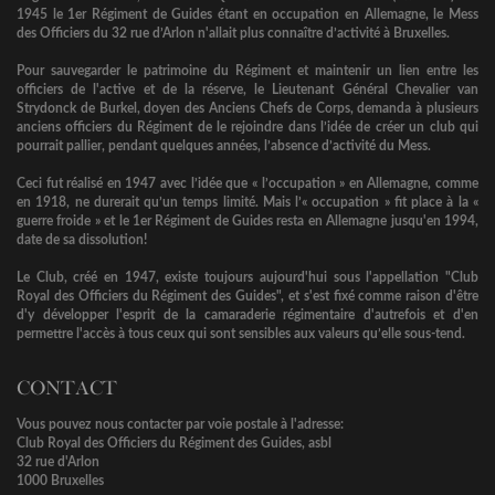
1945 le 1er Régiment de Guides étant en occupation en Allemagne, le Mess
des Officiers du 32 rue d’Arlon n'allait plus connaître d’activité à Bruxelles.
Pour sauvegarder le patrimoine du Régiment et maintenir un lien entre les
officiers de l'active et de la réserve, le Lieutenant Général Chevalier van
Strydonck de Burkel, doyen des Anciens Chefs de Corps, demanda à plusieurs
anciens officiers du Régiment de le rejoindre dans l’idée de créer un club qui
pourrait pallier, pendant quelques années, l’absence d’activité du Mess.
Ceci fut réalisé en 1947 avec l’idée que « l’occupation » en Allemagne, comme
en 1918, ne durerait qu’un temps limité. Mais l’« occupation » fit place à la «
guerre froide » et le 1er Régiment de Guides resta en Allemagne jusqu'en 1994,
date de sa dissolution!
Le Club, créé en 1947, existe toujours aujourd'hui sous l'appellation "Club
Royal des Officiers du Régiment des Guides", et s'est fixé comme raison d'être
d'y développer l'esprit de la camaraderie régimentaire d'autrefois et d'en
permettre l'accès à tous ceux qui sont sensibles aux valeurs qu’elle sous-tend.
CONTACT
Vous pouvez nous contacter par voie postale à l'adresse:
Club Royal des Officiers du Régiment des Guides, asbl
32 rue d'Arlon
1000 Bruxelles