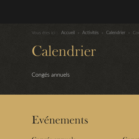
Vous êtes ici :
Accueil
»
Activités
»
Calendrier
»
Co
Calendrier
Congés annuels
Evénements