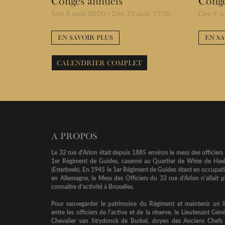
Congés annuels
Congé
Sam 8 août 08:00
-
Dim 23 août 17:00
Dim 9 a
EN SAVOIR PLUS
EN SA
CALENDRIER COMPLET
A PROPOS
Le 32 rue d'Arlon était depuis 1885 environ le mess des officiers
1er Régiment de Guides, caserné au Quartier de Witte de Hae
(Etterbeek). En 1945 le 1er Régiment de Guides étant en occupat
en Allemagne, le Mess des Officiers du 32 rue d’Arlon n'allait p
connaître d’activité à Bruxelles.
Pour sauvegarder le patrimoine du Régiment et maintenir un l
entre les officiers de l'active et de la réserve, le Lieutenant Géné
Chevalier van Strydonck de Burkel, doyen des Anciens Chefs