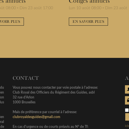
s annuels
Congés annuels
oût 08:00
-
Dim 23 août 17:00
Lun 10 août 08:00
-
Dim 23 août 
VOIR PLUS
EN SAVOIR PLUS
CONTACT
A
 du
Vous pouvez nous contacter par voie postale à l'adresse:
len
Club Royal des Officiers du Régiment des Guides, asbl
ion
32 rue d'Arlon
lus
1000 Bruxelles
Mais de préférence par courriel à l'adresse:
ien
clubroyaldesguides@gmail.com
ral
Id
 de
En cas d'urgence ou de courts préavis au N° de Tf: