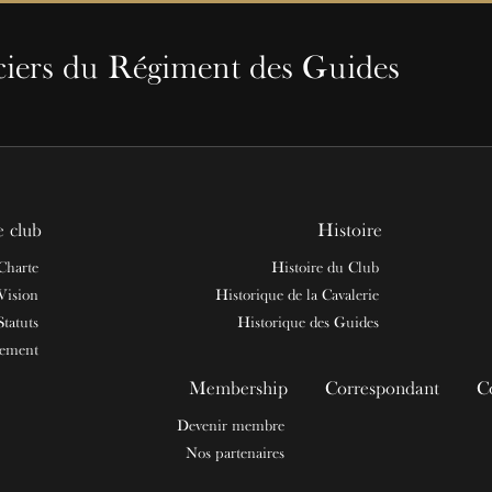
ciers du Régiment des Guides
e club
Histoire
Charte
Histoire du Club
Vision
Historique de la Cavalerie
Statuts
Historique des Guides
nement
Membership
Correspondant
C
Devenir membre
Nos partenaires