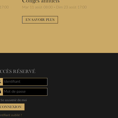
Congés annuels
17:00
Mar 11 août 08:00
-
Dim 23 août 17:00
EN SAVOIR PLUS
CCÈS RÉSERVÉ
Identifiant
Mot de passe
Se souvenir de moi
CONNEXION
entifiant oublié ?