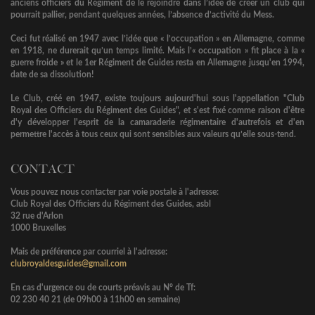
anciens officiers du Régiment de le rejoindre dans l’idée de créer un club qui
pourrait pallier, pendant quelques années, l’absence d’activité du Mess.
Ceci fut réalisé en 1947 avec l’idée que « l’occupation » en Allemagne, comme
en 1918, ne durerait qu’un temps limité. Mais l’« occupation » fit place à la «
guerre froide » et le 1er Régiment de Guides resta en Allemagne jusqu'en 1994,
date de sa dissolution!
Le Club, créé en 1947, existe toujours aujourd'hui sous l'appellation "Club
Royal des Officiers du Régiment des Guides", et s'est fixé comme raison d'être
d'y développer l'esprit de la camaraderie régimentaire d'autrefois et d'en
permettre l'accès à tous ceux qui sont sensibles aux valeurs qu’elle sous-tend.
CONTACT
Vous pouvez nous contacter par voie postale à l'adresse:
Club Royal des Officiers du Régiment des Guides, asbl
32 rue d'Arlon
1000 Bruxelles
Mais de préférence par courriel à l'adresse:
clubroyaldesguides@gmail.com
En cas d'urgence ou de courts préavis au N° de Tf:
02 230 40 21 (de 09h00 à 11h00 en semaine)