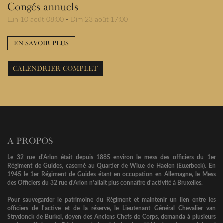
Congés annuels
Lun 10 août 08:00
-
Dim 23 août 17:00
EN SAVOIR PLUS
CALENDRIER COMPLET
A PROPOS
Le 32 rue d'Arlon était depuis 1885 environ le mess des officiers du 1er
Régiment de Guides, caserné au Quartier de Witte de Haelen (Etterbeek). En
1945 le 1er Régiment de Guides étant en occupation en Allemagne, le Mess
des Officiers du 32 rue d’Arlon n'allait plus connaître d’activité à Bruxelles.
Pour sauvegarder le patrimoine du Régiment et maintenir un lien entre les
officiers de l'active et de la réserve, le Lieutenant Général Chevalier van
Strydonck de Burkel, doyen des Anciens Chefs de Corps, demanda à plusieurs