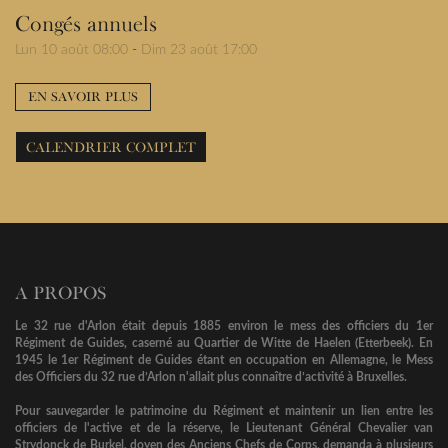
Congés annuels
Lun 10 août 08:00
-
Dim 23 août 17:00
EN SAVOIR PLUS
CALENDRIER COMPLET
A PROPOS
Le 32 rue d'Arlon était depuis 1885 environ le mess des officiers du 1er
Régiment de Guides, caserné au Quartier de Witte de Haelen (Etterbeek). En
1945 le 1er Régiment de Guides étant en occupation en Allemagne, le Mess
des Officiers du 32 rue d’Arlon n'allait plus connaître d’activité à Bruxelles.
Pour sauvegarder le patrimoine du Régiment et maintenir un lien entre les
officiers de l'active et de la réserve, le Lieutenant Général Chevalier van
Strydonck de Burkel, doyen des Anciens Chefs de Corps, demanda à plusieurs