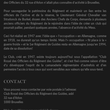
des Officiers du 32 rue d’Arlon n'allait plus connaître d’activité à Bruxelles.
Pour sauvegarder le patrimoine du Régiment et maintenir un lien entre les
officiers de l'active et de la réserve, le Lieutenant Général Chevalier van
Strydonck de Burkel, doyen des Anciens Chefs de Corps, demanda à plusieurs
anciens officiers du Régiment de le rejoindre dans l’idée de créer un club qui
pourrait pallier, pendant quelques années, l’absence d’activité du Mess.
Ceci fut réalisé en 1947 avec l’idée que « l’occupation » en Allemagne, comme
en 1918, ne durerait qu’un temps limité. Mais l’« occupation » fit place à la «
guerre froide » et le 1er Régiment de Guides resta en Allemagne jusqu'en 1994,
date de sa dissolution!
Le Club, créé en 1947, existe toujours aujourd'hui sous l'appellation "Club
Royal des Officiers du Régiment des Guides", et s'est fixé comme raison d'être
d'y développer l'esprit de la camaraderie régimentaire d'autrefois et d'en
permettre l'accès à tous ceux qui sont sensibles aux valeurs qu’elle sous-tend.
CONTACT
Vous pouvez nous contacter par voie postale à l'adresse:
Club Royal des Officiers du Régiment des Guides, asbl
32 rue d'Arlon
1000 Bruxelles