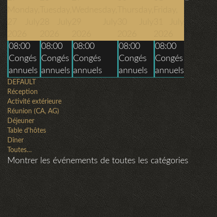
Monday,
Tuesday,
Wednesday,
Thursday,
Friday,
27 July
28 July
29 July
30 July
31 July
2026
2026
2026
2026
2026
08:00
08:00
08:00
08:00
08:00
Congés
Congés
Congés
Congés
Congés
annuels
annuels
annuels
annuels
annuels
DEFAULT
Réception
Activité extérieure
Réunion (CA, AG)
Déjeuner
Table d'hôtes
Dîner
Toutes…
Montrer les événements de toutes les catégories