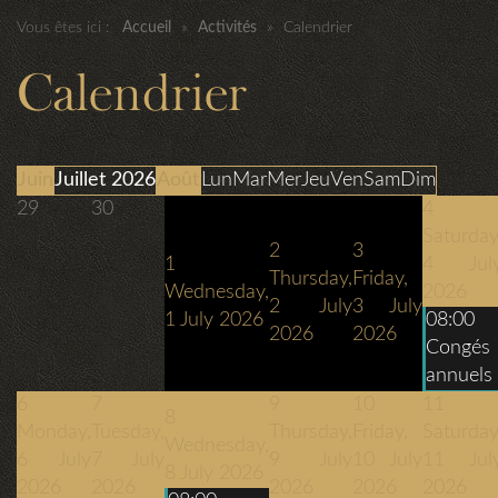
Vous êtes ici :
Accueil
»
Activités
»
Calendrier
Calendrier
Juin
Juillet 2026
Août
Lun
Mar
Mer
Jeu
Ven
Sam
Dim
29
30
4
Saturday
2
3
1
4 Jul
Thursday,
Friday,
Wednesday,
2026
2 July
3 July
1 July 2026
08:00
2026
2026
Congés
annuels
6
7
9
10
11
8
Monday,
Tuesday,
Thursday,
Friday,
Saturday
Wednesday,
6 July
7 July
9 July
10 July
11 Jul
8 July 2026
2026
2026
2026
2026
2026