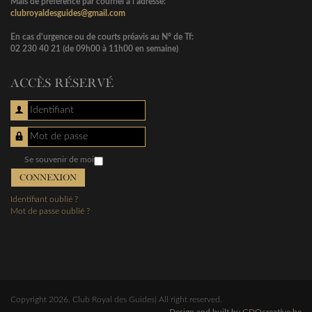
Mais de préférence par courriel à l'adresse:
clubroyaldesguides@gmail.com
En cas d'urgence ou de courts préavis au N° de Tf:
02 230 40 21 (de 09h00 à 11h00 en semaine)
ACCÈS RÉSERVÉ
Identifiant
Mot de passe
Se souvenir de moi
CONNEXION
Identifiant oublié ?
Mot de passe oublié ?
Copyright 2026, Club Royal des Guides| All right reserved.